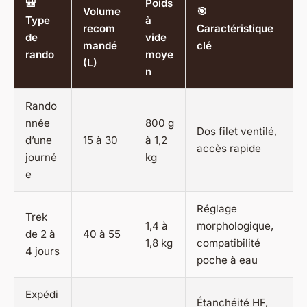
🎒
Poids
Volume
🎯
Type
à
recom
Caractéristique
de
vide
mandé
clé
rando
moye
(L)
n
Rando
nnée
800 g
Dos filet ventilé,
d’une
15 à 30
à 1,2
accès rapide
journé
kg
e
Réglage
Trek
1,4 à
morphologique,
de 2 à
40 à 55
1,8 kg
compatibilité
4 jours
poche à eau
Expédi
Étanchéité HF,