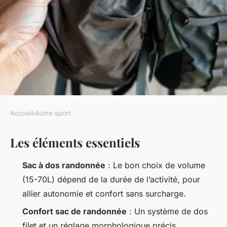
Accueil
›
Autre sport
AUTRE SPORT
Les éléments essentiels
Top 10 des sacs de randonnée
incontournables à considérer
Sac à dos randonnée
: Le bon choix de volume
(15-70L) dépend de la durée de l’activité, pour
Gareth
•
07/05/2026 07:04
•
11 min de lecture
allier autonomie et confort sans surcharge.
Confort sac de randonnée
: Un système de dos
filet et un réglage morphologique précis