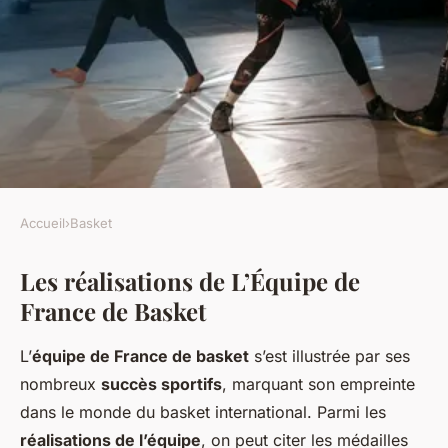
Accueil
›
Basket
BASKET
Les réalisations de L’Équipe de
L'Équipe de France de Basket:
France de Basket
une source d'inspiration pour
les jeunes
L’
équipe de France de basket
s’est illustrée par ses
nombreux
succès sportifs
, marquant son empreinte
Ismaël
•
7 mars 2025
•
4 min de lecture
dans le monde du basket international. Parmi les
réalisations de l’équipe
, on peut citer les médailles