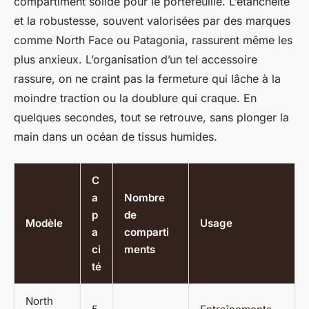
compartiment solide pour le portefeuille. L’étanchéité
et la robustesse, souvent valorisées par des marques
comme North Face ou Patagonia, rassurent même les
plus anxieux. L’organisation d’un tel accessoire
rassure, on ne craint pas la fermeture qui lâche à la
moindre traction ou la doublure qui craque. En
quelques secondes, tout se retrouve, sans plonger la
main dans un océan de tissus humides.
C
a
Nombre
p
de
Modèle
Usage
a
comparti
ci
ments
té
North