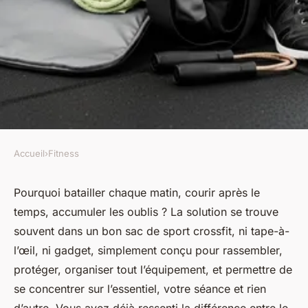
Accueil
›
Fitness
FITNESS
Sac de sport Crossfit : le choix
Pourquoi batailler chaque matin, courir après le
temps, accumuler les oublis ? La solution se trouve
idéal pour transporter tout
souvent dans un bon sac de sport crossfit, ni tape-à-
votre équipement
l’œil, ni gadget, simplement conçu pour rassembler,
protéger, organiser tout l’équipement, et permettre de
Ismaël
•
12 décembre 2025
•
9 min de lecture
se concentrer sur l’essentiel, votre séance et rien