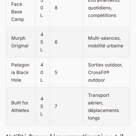
5
Entraînements
Face
0
8
quotidiens,
Base
L
compétitions
Camp
4
Murph
Multi-séances,
5
6
Original
mobilité urbaine
L
Patagon
4
Sorties outdoor,
ia Black
0
5
CrossFit®
Hole
L
outdoor
Transport
4
Built for
aérien,
5
7
Athletes
déplacements
L
longs