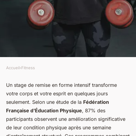
Accueil
›
Fitness
FITNESS
Revitalisez votre corps et
Un stage de remise en forme intensif transforme
votre corps et votre esprit en quelques jours
esprit lors d'un fitness camp !
seulement. Selon une étude de la
Fédération
Française d'Éducation Physique
, 87% des
Ismaël
•
17 octobre 2025
•
5 min de lecture
participants observent une amélioration significative
de leur condition physique après une semaine